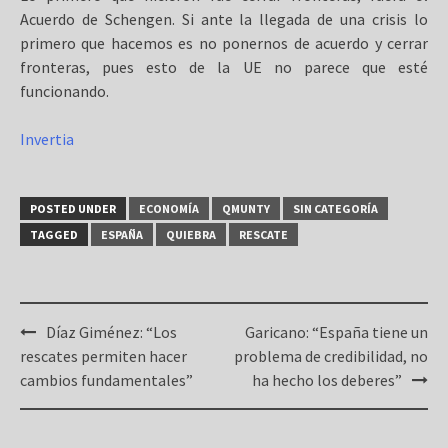
Acuerdo de Schengen. Si ante la llegada de una crisis lo
primero que hacemos es no ponernos de acuerdo y cerrar
fronteras, pues esto de la UE no parece que esté
funcionando.
Invertia
POSTED UNDER
ECONOMÍA
QMUNTY
SIN CATEGORÍA
TAGGED
ESPAÑA
QUIEBRA
RESCATE
Post
Díaz Giménez: “Los
Garicano: “España tiene un
navigation
rescates permiten hacer
problema de credibilidad, no
cambios fundamentales”
ha hecho los deberes”