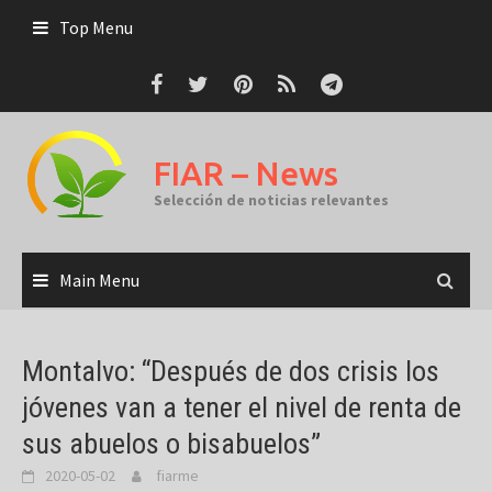
Skip
Top Menu
to
content
FIAR – News
Selección de noticias relevantes
Main Menu
Montalvo: “Después de dos crisis los
jóvenes van a tener el nivel de renta de
sus abuelos o bisabuelos”
2020-05-02
fiarme