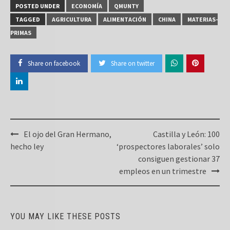
POSTED UNDER
ECONOMÍA
QMUNTY
TAGGED
AGRICULTURA
ALIMENTACIÓN
CHINA
MATERIAS-
PRIMAS
Share on facebook
Share on twitter
Post
El ojo del Gran Hermano,
Castilla y León: 100
navigation
hecho ley
‘prospectores laborales’ solo
consiguen gestionar 37
empleos en un trimestre
YOU MAY LIKE THESE POSTS