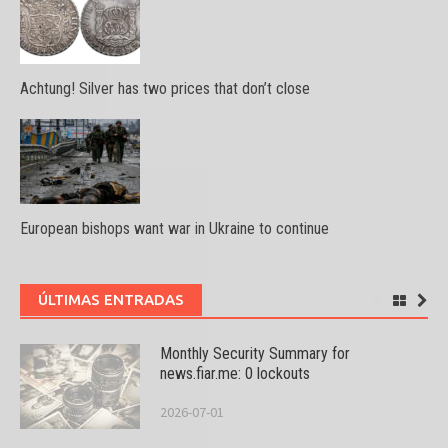
Achtung! Silver has two prices that don’t close
European bishops want war in Ukraine to continue
ÚLTIMAS ENTRADAS
Monthly Security Summary for
news.fiar.me: 0 lockouts
2026-07-01