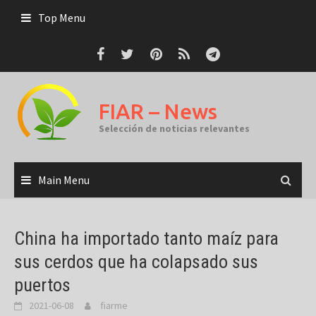
Skip
Top Menu
to
content
FIAR – News
Selección de noticias relevantes
Main Menu
China ha importado tanto maíz para
sus cerdos que ha colapsado sus
puertos
2021-06-08
fiarme