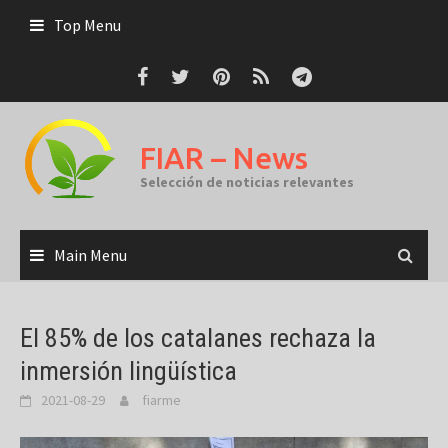
Skip
Top Menu
to
content
FIAR – News
Selección de noticias relevantes
Main Menu
El 85% de los catalanes rechaza la
inmersión lingüística
2021-08-29
fiarme