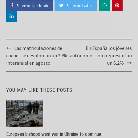
Share on facebook
Share on twitter
Post
Las matriculaciones de
En España los jóvenes
navigation
coches se desploman un 29%
autónomos solo representan
interanual en agosto
un 6,2%
YOU MAY LIKE THESE POSTS
European bishops want war in Ukraine to continue