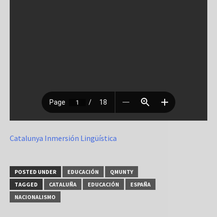
Catalunya Inmersión Lingüística
POSTED UNDER
EDUCACIÓN
QMUNTY
TAGGED
CATALUÑA
EDUCACIÓN
ESPAÑA
NACIONALISMO