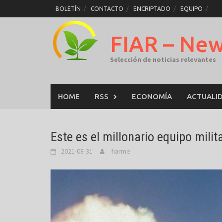
Skip
BOLETÍN
CONTACTO
ENCRIPTADO
EQUIPO
to
content
FIAR – Ne
Selección de noticias relevantes
HOME
RSS
ECONOMÍA
ACTUALI
Este es el millonario equipo mili
2021-08-31
fiarme