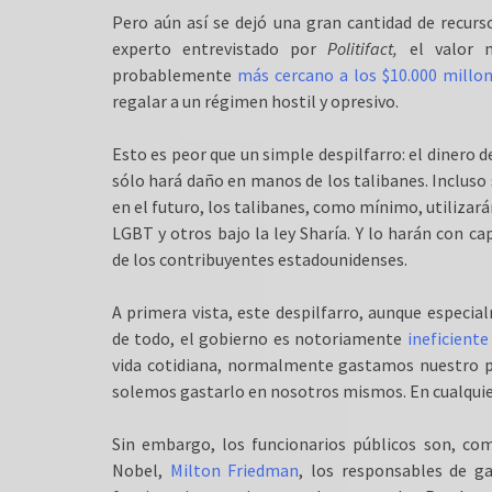
Pero aún así se dejó una gran cantidad de recurs
experto entrevistado por
Politifact
,
el valor m
probablemente
más cercano a los $10.000 millon
regalar a un régimen hostil y opresivo.
Esto es peor que un simple despilfarro: el dinero 
sólo hará daño en manos de los talibanes. Incluso s
en el futuro, los talibanes, como mínimo, utilizar
LGBT y otros bajo la ley Sharía. Y lo harán con c
de los contribuyentes estadounidenses.
A primera vista, este despilfarro, aunque especi
de todo, el gobierno es notoriamente
ineficiente
vida cotidiana, normalmente gastamos nuestro pr
solemos gastarlo en nosotros mismos. En cualquie
Sin embargo, los funcionarios públicos son, c
Nobel,
Milton Friedman
, los responsables de g