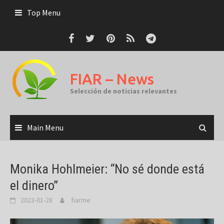
Skip
Top Menu
to
content
FIAR – News
Selección de noticias relevantes
Main Menu
Monika Hohlmeier: “No sé donde está
el dinero”
2023-01-28
fiarme