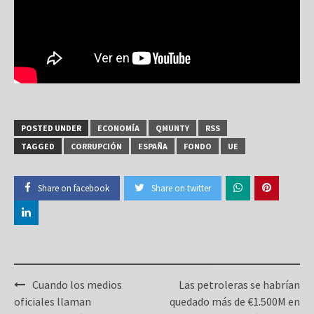
POSTED UNDER
ECONOMÍA
QMUNTY
RSS
TAGGED
CORRUPCIÓN
ESPAÑA
FONDO
UE
Share on facebook
Share on twitter
Post
Cuando los medios
Las petroleras se habrían
navigation
oficiales llaman
quedado más de €1.500M en