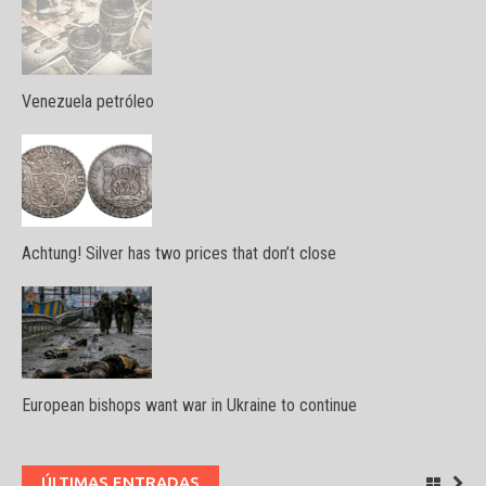
Venezuela petróleo
Achtung! Silver has two prices that don’t close
European bishops want war in Ukraine to continue
ÚLTIMAS ENTRADAS