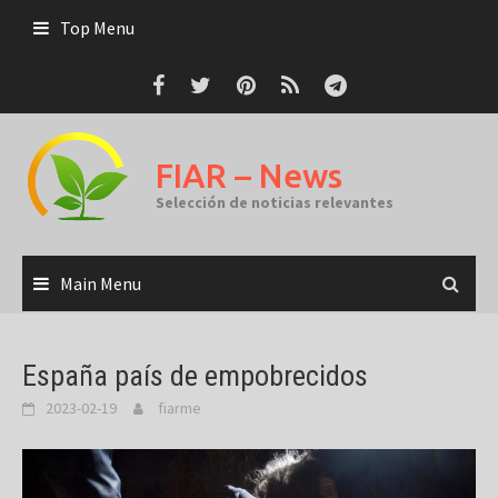
Skip
Top Menu
to
content
FIAR – News
Selección de noticias relevantes
Main Menu
España país de empobrecidos
2023-02-19
fiarme