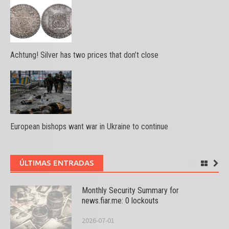
Achtung! Silver has two prices that don’t close
European bishops want war in Ukraine to continue
ÚLTIMAS ENTRADAS
Monthly Security Summary for
news.fiar.me: 0 lockouts
2026-07-01