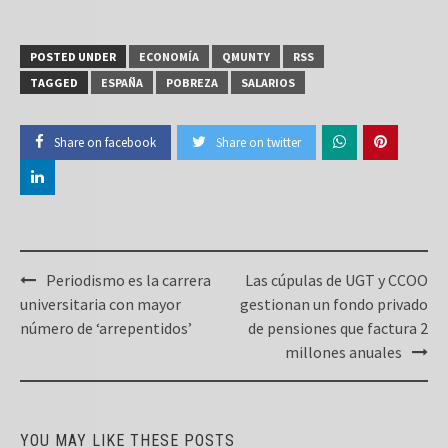
POSTED UNDER
ECONOMÍA
QMUNTY
RSS
TAGGED
ESPAÑA
POBREZA
SALARIOS
Share on facebook
Share on twitter
Post
Periodismo es la carrera
Las cúpulas de UGT y CCOO
navigation
universitaria con mayor
gestionan un fondo privado
número de ‘arrepentidos’
de pensiones que factura 2
millones anuales
YOU MAY LIKE THESE POSTS