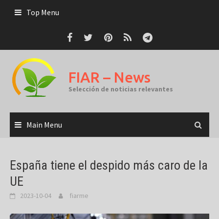
Skip
Top Menu
to
content
FIAR – News
Selección de noticias relevantes
Main Menu
España tiene el despido más caro de la
UE
2023-10-04
fiarme