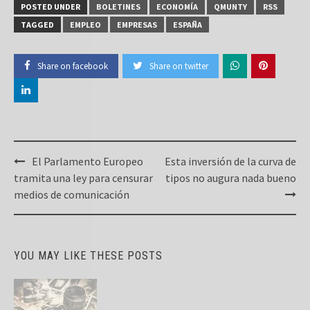
POSTED UNDER
BOLETINES
ECONOMÍA
QMUNTY
RSS
TAGGED
EMPLEO
EMPRESAS
ESPAÑA
Share on facebook
Share on twitter
Post
El Parlamento Europeo
Esta inversión de la curva de
navigation
tramita una ley para censurar
tipos no augura nada bueno
medios de comunicación
YOU MAY LIKE THESE POSTS