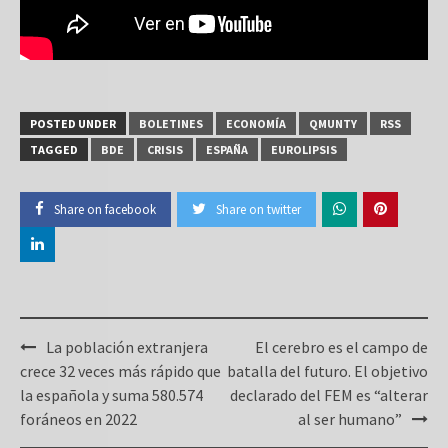
POSTED UNDER
BOLETINES
ECONOMÍA
QMUNTY
RSS
TAGGED
BDE
CRISIS
ESPAÑA
EUROLIPSIS
Share on facebook
Share on twitter
Post
La población extranjera
El cerebro es el campo de
navigation
crece 32 veces más rápido que
batalla del futuro. El objetivo
la española y suma 580.574
declarado del FEM es “alterar
foráneos en 2022
al ser humano”