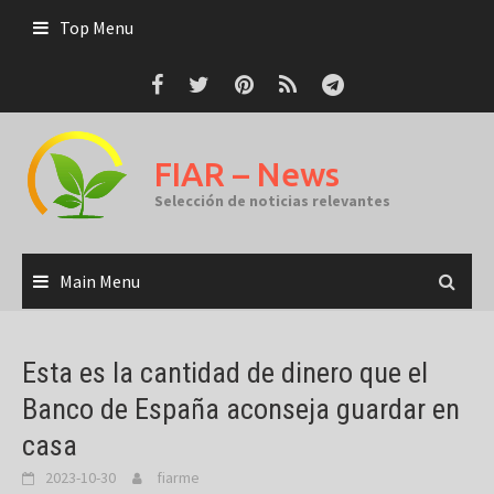
Skip
Top Menu
to
content
FIAR – News
Selección de noticias relevantes
Main Menu
Esta es la cantidad de dinero que el
Banco de España aconseja guardar en
casa
2023-10-30
fiarme