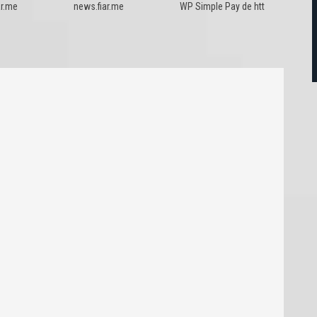
ar.me
news.fiar.me
WP Simple Pay de htt