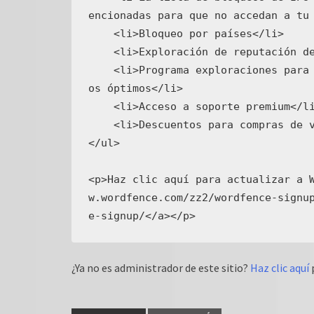
encionadas para que no accedan a tu 
    <li>Bloqueo por países</li>

    <li>Exploración de reputación de IPs</li>

    <li>Programa exploraciones para ejecutarlas más frecuentemente y en tiemp
os óptimos</li>

    <li>Acceso a soporte premium</li>

    <li>Descuentos para compras de varios años y varias licencias</li>

</ul>

<p>Haz clic aquí para actualizar a 
w.wordfence.com/zz2/wordfence-signu
¿Ya no es administrador de este sitio?
Haz clic aquí
p