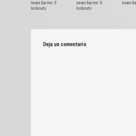
news.fiar.me: 0
news.fiar.me: 0
news.fi
lockouts
lockouts
Deja un comentario