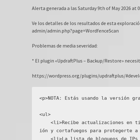
Alerta generada a las Saturday 9th of May 2026 at 
Ve los detalles de los resultados de esta exploració
admin/admin.php?page=WordfenceScan
Problemas de media severidad:
* El plugin «UpdraftPlus – Backup/Restore» necesita 
https://wordpress.org/plugins/updraftplus/#deve
<p>NOTA: Estás usando la versión gra
<ul>

    <li>Recibe actualizaciones en tiempo real de reglas del motor de explorac
ión y cortafuegos para protegerte a 
    <li>La lista de bloqueos de IPs en tiempo real bloquea las IPs más malint