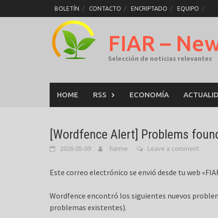
Skip
BOLETÍN
CONTACTO
ENCRIPTADO
EQUIPO
to
content
FIAR – Ne
Selección de noticias relevantes
HOME
RSS
ECONOMÍA
ACTUALI
[Wordfence Alert] Problems foun
2026-05-09
fiarme
Leave a comment
Este correo electrónico se envió desde tu web «FIA
Wordfence encontró los siguientes nuevos proble
problemas existentes).