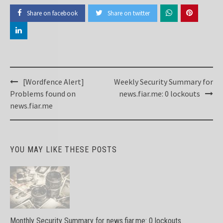
Share on facebook
Share on twitter
Post
[Wordfence Alert]
Weekly Security Summary for
navigation
Problems found on
news.fiar.me: 0 lockouts
news.fiar.me
YOU MAY LIKE THESE POSTS
Monthly Security Summary for news.fiar.me: 0 lockouts