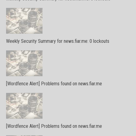
Weekly Security Summary for news.fiar.me: 0 lockouts
[Wordfence Alert] Problems found on news.fiar.me
[Wordfence Alert] Problems found on news.fiar.me