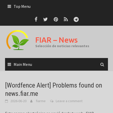
Skip
Top Menu
to
content
FIAR – News
Selección de noticias relevantes
Main Menu
[Wordfence Alert] Problems found on
news.fiar.me
2026-06-20
fiarme
Leave a comment