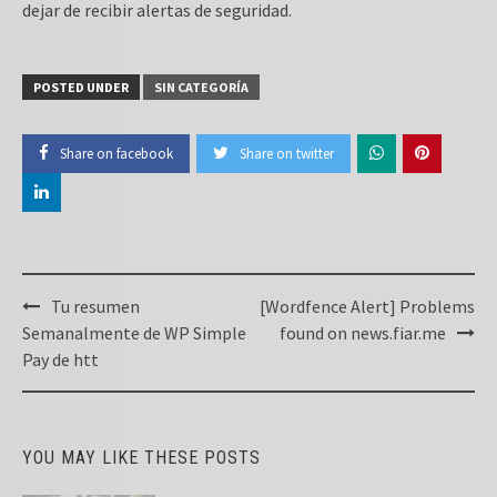
dejar de recibir alertas de seguridad.
POSTED UNDER
SIN CATEGORÍA
Share on facebook
Share on twitter
Post
Tu resumen
[Wordfence Alert] Problems
navigation
Semanalmente de WP Simple
found on news.fiar.me
Pay de htt
YOU MAY LIKE THESE POSTS