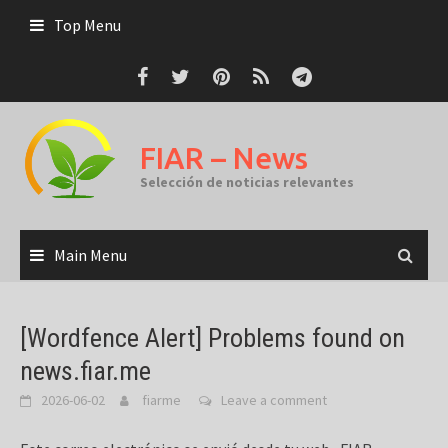
Skip
Top Menu
to
content
FIAR – News
Selección de noticias relevantes
Main Menu
[Wordfence Alert] Problems found on
news.fiar.me
2026-06-02
fiarme
Leave a comment