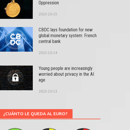
Oppression
2023-10-15
CBDC lays foundation for new
global monetary system: French
central bank
2023-10-14
Young people are increasingly
worried about privacy in the AI
age
2023-10-13
¿CUÁNTO LE QUEDA AL EURO?