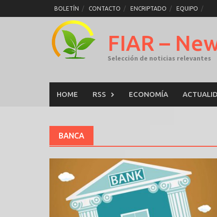
Skip
BOLETÍN
CONTACTO
ENCRIPTADO
EQUIPO
to
content
FIAR – Ne
Selección de noticias relevantes
HOME
RSS
ECONOMÍA
ACTUALI
BANCA