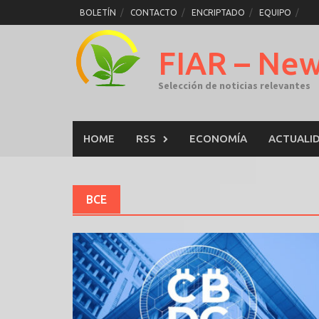
Skip
BOLETÍN
CONTACTO
ENCRIPTADO
EQUIPO
to
content
FIAR – Ne
Selección de noticias relevantes
HOME
RSS
ECONOMÍA
ACTUALI
BCE