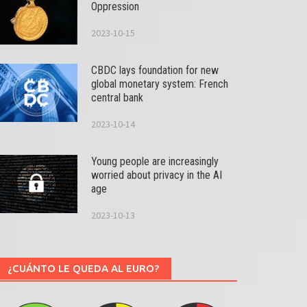
Oppression
2023-10-15
CBDC lays foundation for new
global monetary system: French
central bank
2023-10-14
Young people are increasingly
worried about privacy in the AI
age
2023-10-13
¿CUÁNTO LE QUEDA AL EURO?