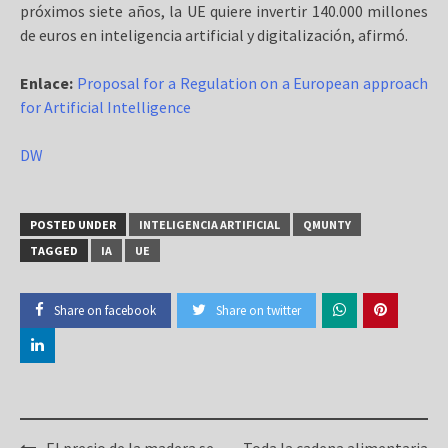
próximos siete años, la UE quiere invertir 140.000 millones
de euros en inteligencia artificial y digitalización, afirmó.
Enlace:
Proposal for a Regulation on a European approach
for Artificial Intelligence
DW
POSTED UNDER
INTELIGENCIA ARTIFICIAL
QMUNTY
TAGGED
IA
UE
Share on facebook
Share on twitter
Post
El precio de la madera se
Toda la cadena alimentaria