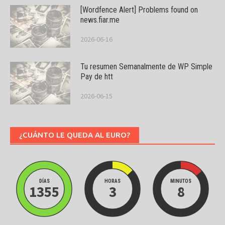
[Wordfence Alert] Problems found on
news.fiar.me
2026-06-16
Tu resumen Semanalmente de WP Simple
Pay de htt
2026-06-15
¿CUÁNTO LE QUEDA AL EURO?
DÍAS
HORAS
MINUTOS
1355
3
8