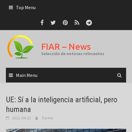
Skip
Top Menu
to
content
FIAR – News
Selección de noticias relevantes
Main Menu
UE: Sí a la inteligencia artificial, pero
humana
2021-04-23
fiarme