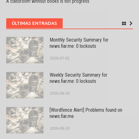
A classroom without books is not progress
ÚLTIMAS ENTRADAS
Monthly Security Summary for
news.fiar.me: 0 lockouts
2026-07-01
Weekly Security Summary for
news.fiar.me: 0 lockouts
2026-06-29
[Wordfence Alert] Problems found on
news.fiar.me
2026-06-20