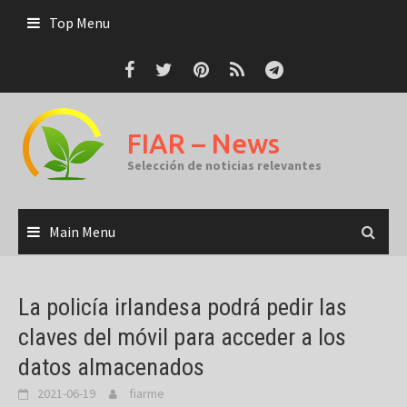
Skip
Top Menu
to
content
FIAR – News
Selección de noticias relevantes
Main Menu
La policía irlandesa podrá pedir las
claves del móvil para acceder a los
datos almacenados
2021-06-19
fiarme