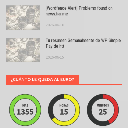
[Wordfence Alert] Problems found on
news.fiar.me
2026-06-16
Tu resumen Semanalmente de WP Simple
Pay de htt
2026-06-15
¿CUÁNTO LE QUEDA AL EURO?
DÍAS
HORAS
MINUTOS
1355
15
25