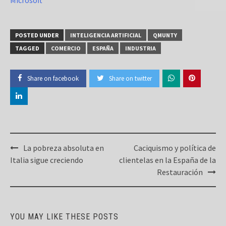
POSTED UNDER
INTELIGENCIA ARTIFICIAL
QMUNTY
TAGGED
COMERCIO
ESPAÑA
INDUSTRIA
Share on facebook
Share on twitter
Post
La pobreza absoluta en
Caciquismo y política de
navigation
Italia sigue creciendo
clientelas en la España de la
Restauración
YOU MAY LIKE THESE POSTS