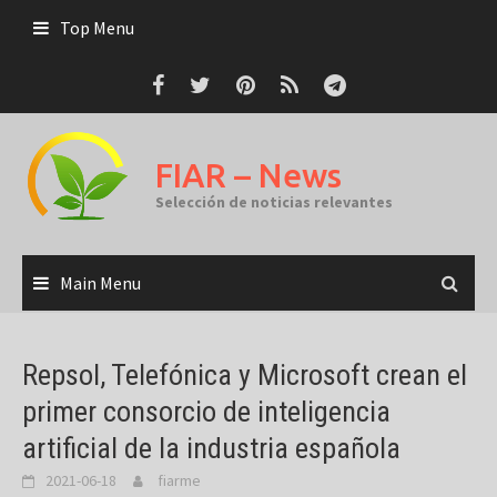
Skip
Top Menu
to
content
FIAR – News
Selección de noticias relevantes
Main Menu
Repsol, Telefónica y Microsoft crean el
primer consorcio de inteligencia
artificial de la industria española
2021-06-18
fiarme