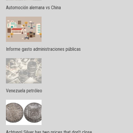
Automoción alemana vs China
Informe gasto administraciones públicas
Venezuela petróleo
Achtung! Silver has two prices that don’t close