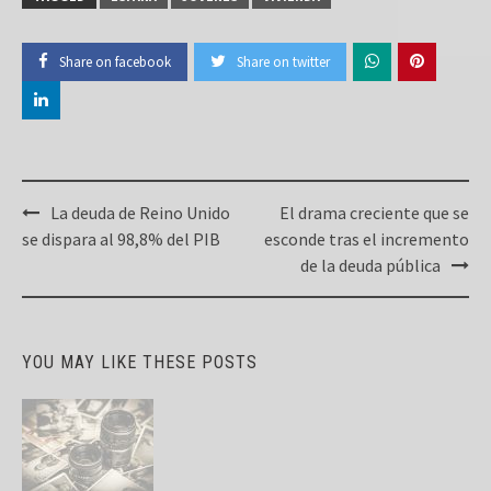
Share on facebook
Share on twitter
Post
La deuda de Reino Unido
El drama creciente que se
navigation
se dispara al 98,8% del PIB
esconde tras el incremento
de la deuda pública
YOU MAY LIKE THESE POSTS