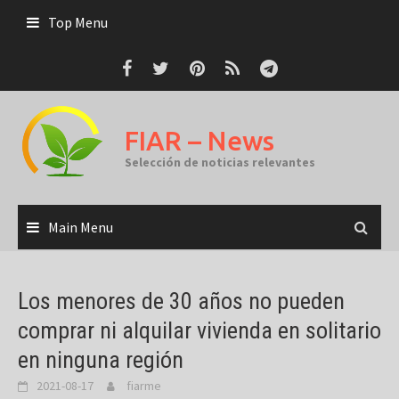
Skip
Top Menu
to
content
FIAR – News
Selección de noticias relevantes
Main Menu
Los menores de 30 años no pueden
comprar ni alquilar vivienda en solitario
en ninguna región
2021-08-17
fiarme