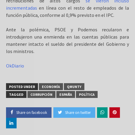
retribuciones de altos cargos
se vieron incluso
incrementadas
en línea con el resto de empleados de la
función pública, conforme al 0,9% previsto en el IPC.
Ante la polémica, PSOE y Podemos recularon e
introdujeron una enmienda en las cuentas públicas para
mantener intacto el sueldo del presidente del Gobierno y
los ministros.
OkDiario
POSTED UNDER
ECONOMÍA
QMUNTY
TAGGED
CORRUPCIÓN
ESPAÑA
POLÍTICA
Share on facebook
Share on twitter