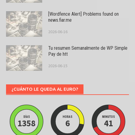
[Wordfence Alert] Problems found on
news.fiar.me
2026-06-16
Tu resumen Semanalmente de WP Simple
Pay de htt
2026-06-15
¿CUÁNTO LE QUEDA AL EURO?
DÍAS
HORAS
MINUTOS
1358
6
41