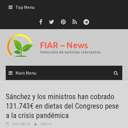
Skip
Top Menu
to
content
FIAR – News
Selección de noticias relevantes
Main Menu
Sánchez y los ministros han cobrado
131.743€ en dietas del Congreso pese
a la crisis pandémica
2021-08-10
fiarme