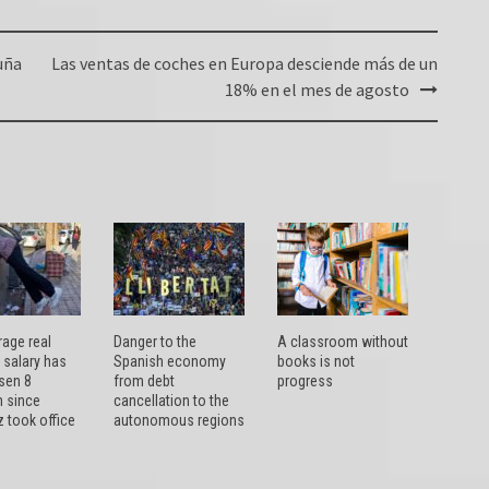
uña
Las ventas de coches en Europa desciende más de un
18% en el mes de agosto
rage real
Danger to the
A classroom without
 salary has
Spanish economy
books is not
isen 8
from debt
progress
 since
cancellation to the
 took office
autonomous regions