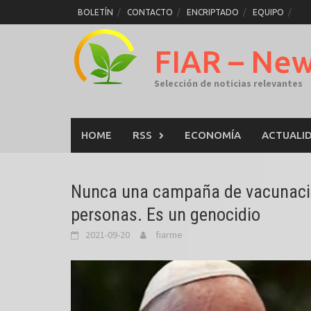
Skip
BOLETÍN
CONTACTO
ENCRIPTADO
EQUIPO
to
content
FIAR – Ne
Selección de noticias relevantes
HOME
RSS
ECONOMÍA
ACTUALI
Nunca una campaña de vacunació
personas. Es un genocidio
2021-09-20
fiarme