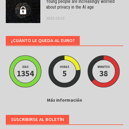
Young people are increasingly worried
about privacy in the AI age
2023-10-13
¿CUÁNTO LE QUEDA AL EURO?
DÍAS
HORAS
MINUTOS
1354
5
38
Más información
SUSCRIBIRSE AL BOLETÍN