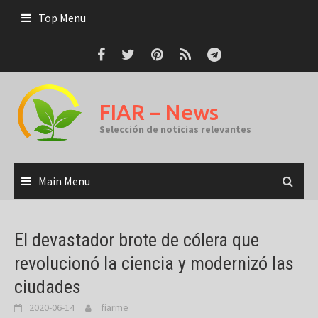
Skip
Top Menu
to
content
FIAR – News
Selección de noticias relevantes
Main Menu
El devastador brote de cólera que
revolucionó la ciencia y modernizó las
ciudades
2020-06-14
fiarme