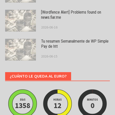
[Wordfence Alert] Problems found on
news.fiar.me
2026-06-16
Tu resumen Semanalmente de WP Simple
Pay de htt
2026-06-15
¿CUÁNTO LE QUEDA AL EURO?
DÍAS
HORAS
MINUTOS
1358
12
0