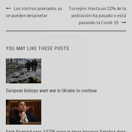
Post
Los rostros pixelados ya
Torrejón: Hasta un 22% de la
navigation
se pueden despixelar
población ha pasado o está
pasando la Covid-19
YOU MAY LIKE THESE POSTS
European bishops want war in Ukraine to continue
Each Spaniard pays 2,073€ more in taxes because Sanchez does