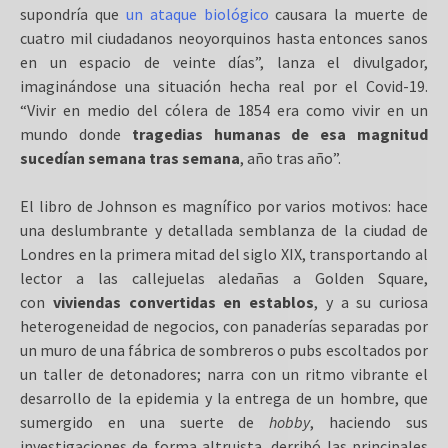
supondría que
un ataque biológico
causara la muerte de
cuatro mil ciudadanos neoyorquinos hasta entonces sanos
en un espacio de veinte días”, lanza el divulgador,
imaginándose una situación hecha real por el Covid-19.
“Vivir en medio del cólera de 1854 era como vivir en un
mundo donde
tragedias humanas de esa magnitud
sucedían semana tras semana
, año tras año”.
El libro de Johnson es magnífico por varios motivos: hace
una deslumbrante y detallada semblanza de la ciudad de
Londres en la primera mitad del siglo XIX, transportando al
lector a las callejuelas aledañas a Golden Square,
con
viviendas convertidas en establos
, y a su curiosa
heterogeneidad de negocios, con panaderías separadas por
un muro de una fábrica de sombreros o pubs escoltados por
un taller de detonadores; narra con un ritmo vibrante el
desarrollo de la epidemia y la entrega de un hombre, que
sumergido en una suerte de
hobby
, haciendo sus
investigaciones de forma altruista, derribó las principales