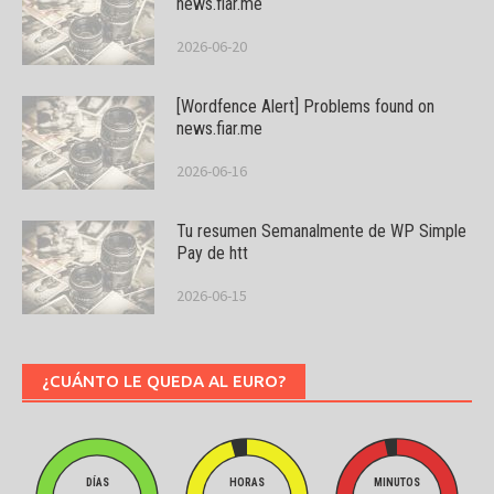
news.fiar.me
2026-06-20
[Wordfence Alert] Problems found on
news.fiar.me
2026-06-16
Tu resumen Semanalmente de WP Simple
Pay de htt
2026-06-15
¿CUÁNTO LE QUEDA AL EURO?
DÍAS
HORAS
MINUTOS