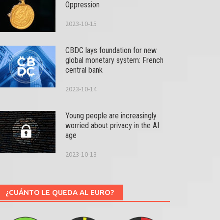
Oppression
2023-10-15
CBDC lays foundation for new
global monetary system: French
central bank
2023-10-14
Young people are increasingly
worried about privacy in the AI
age
2023-10-13
¿CUÁNTO LE QUEDA AL EURO?