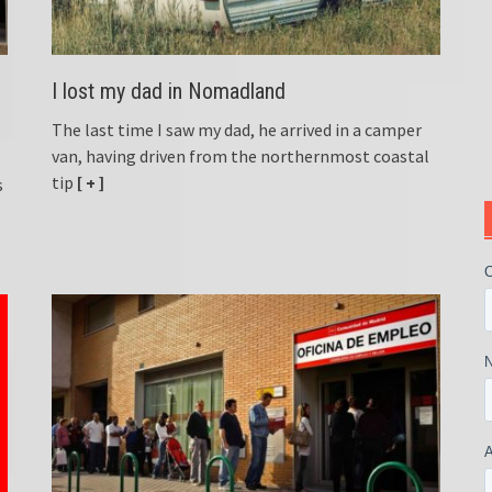
I lost my dad in Nomadland
The last time I saw my dad, he arrived in a camper
van, having driven from the northernmost coastal
tip
[ + ]
s