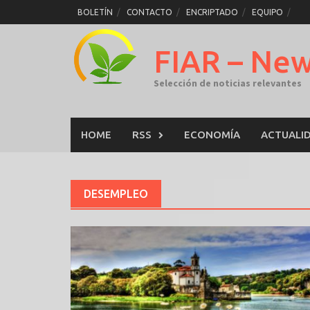
Skip
BOLETÍN
CONTACTO
ENCRIPTADO
EQUIPO
to
content
FIAR – Ne
Selección de noticias relevantes
HOME
RSS
ECONOMÍA
ACTUALI
DESEMPLEO